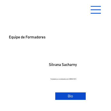
Equipe de Formadores
Silvana Sacharny
Fundadora e coordenadora do CEBRAFAPO
Bio