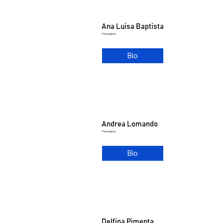
Ana Luisa Baptista
Formadora
Bio
Andrea Lomando
Formadora
Bio
Delfina Pimenta