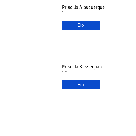
Priscilla Albuquerque
Formadora
Bio
Priscilla Kessedjian
Formadora
Bio