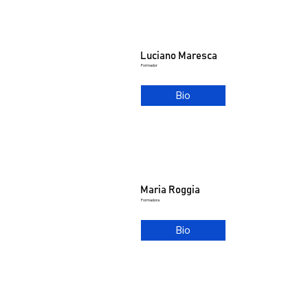
Luciano Maresca
Formador
Bio
Maria Roggia
Formadora
Bio