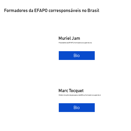
Formadores da EFAPO corresponsáveis no Brasil
Muriel Jam
Presidente da EFAPO, formadora e supervisora
Bio
Marc Tocquet
Diretor do pólo de pesquisa científica, formador e supervisor
Bio