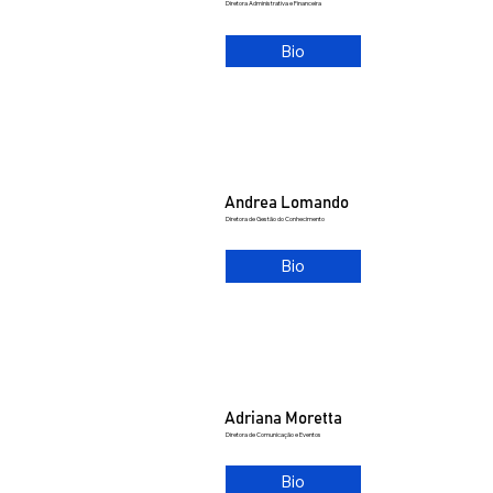
Diretora Administrativa e Financeira
Bio
Andrea Lomando
Diretora de Gestão do Conhecimento
Bio
Adriana Moretta
Diretora de Comunicação e Eventos
Bio