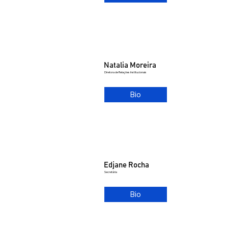
Natalia Moreira
Diretora de Relações Institucionais
Bio
Edjane Rocha
Secretária
Bio