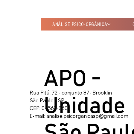
ANÁLISE PSICO-ORGÂNICA
APO -
Rua Pitú, 72 - conjunto 87- Brooklin
Unidade
São Paulo - SP
CEP: 04567-060
E-mail: analise.psicorganicasp@gmail.com
São Paul