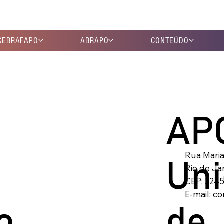
CEBRAFAPO
ABRAPO
CONTEÚDO
AP
Rua Maria
Uni
Rio de Ja
CEP: 224
E-mail:
co
o
de 