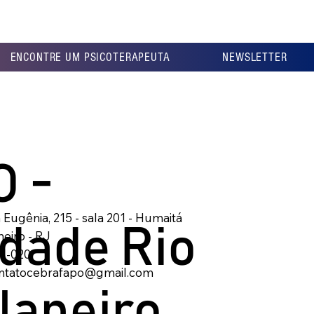
ENCONTRE UM PSICOTERAPEUTA
NEWSLETTER
O -
 Eugênia, 215 - sala 201 - Humaitá
dade Rio
neiro - RJ
51-020
ntatocebrafapo@gmail.com
Janeiro