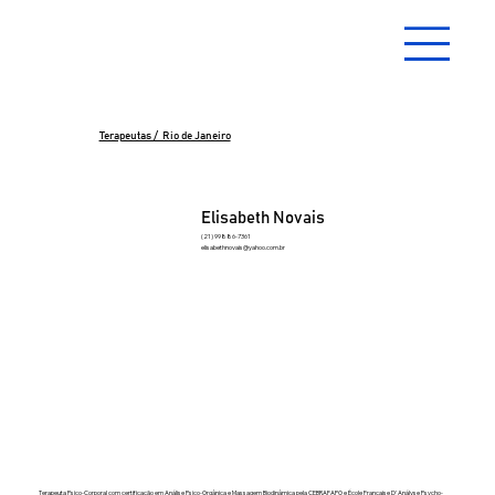
Terapeutas / Rio de Janeiro
Elisabeth Novais
(21) 99886-7361
elisabethnovais@yahoo.com.br
Terapeuta Psico-Corporal com certificação em Análise Psico-Orgânica e Massagem Biodinâmica pela CEBRAFAPO e École Française D' Anályse Psycho-