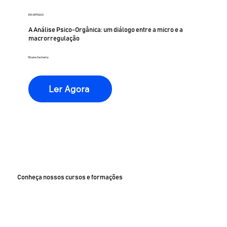
EM ARTIGOS
A Análise Psico-Orgânica: um diálogo entre a micro e a
macrorregulação
Silvana Sacharny
Ler Agora
Conheça nossos cursos e formações